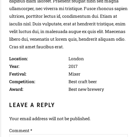
dapibus diam laoreet. Praesent feugiat nibh sed magna
ullamcorper, nec viverra mi tristique. Fusce rhoncus sapien
ultrices, porttitor lectus id, condimentum dui. Etiam at
iaculis nisl. Duis vulputate, erat at hendrerit tristique, enim
velit luctus dui, in malesuada augue ex quis elit. Maecenas
libero dui, venenatis ut lorem quis, hendrerit aliquam odio.
Cras sit amet faucibus erat.
Location:
London
Year:
2017
Festival:
Mixer
Competition:
Best craft beer
Award:
Best new brewery
LEAVE A REPLY
Your email address will not be published.
Comment
*