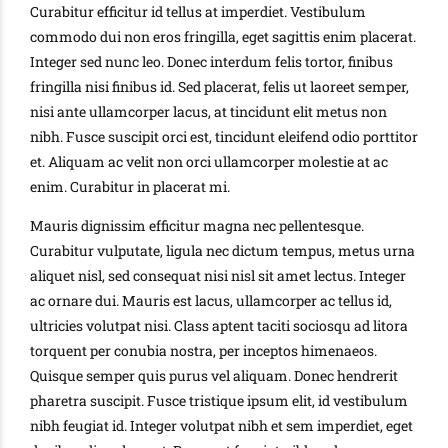
Curabitur efficitur id tellus at imperdiet. Vestibulum
commodo dui non eros fringilla, eget sagittis enim placerat.
Integer sed nunc leo. Donec interdum felis tortor, finibus
fringilla nisi finibus id. Sed placerat, felis ut laoreet semper,
nisi ante ullamcorper lacus, at tincidunt elit metus non
nibh. Fusce suscipit orci est, tincidunt eleifend odio porttitor
et. Aliquam ac velit non orci ullamcorper molestie at ac
enim. Curabitur in placerat mi.
Mauris dignissim efficitur magna nec pellentesque.
Curabitur vulputate, ligula nec dictum tempus, metus urna
aliquet nisl, sed consequat nisi nisl sit amet lectus. Integer
ac ornare dui. Mauris est lacus, ullamcorper ac tellus id,
ultricies volutpat nisi. Class aptent taciti sociosqu ad litora
torquent per conubia nostra, per inceptos himenaeos.
Quisque semper quis purus vel aliquam. Donec hendrerit
pharetra suscipit. Fusce tristique ipsum elit, id vestibulum
nibh feugiat id. Integer volutpat nibh et sem imperdiet, eget